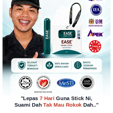
"Lepas
7 Hari
Guna Stick Ni,
Suami Dah
Tak Mau Rokok
Dah.."