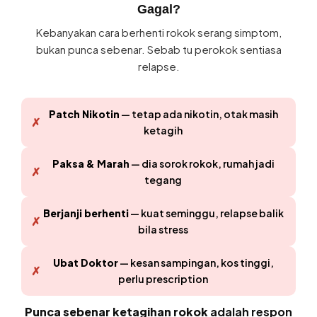
Gagal?
Kebanyakan cara berhenti rokok serang simptom,
bukan punca sebenar. Sebab tu perokok sentiasa
relapse.
Patch Nikotin
— tetap ada nikotin, otak masih
✗
ketagih
Paksa & Marah
— dia sorok rokok, rumah jadi
✗
tegang
Berjanji berhenti
— kuat seminggu, relapse balik
✗
bila stress
Ubat Doktor
— kesan sampingan, kos tinggi,
✗
perlu prescription
Punca sebenar ketagihan rokok
adalah respon