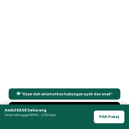
"Ease dah selamatkan hubungan ayah dan anak"
Ambil EASE Sekarang
Jimat sehingga RM90 · COD ada
Pilih Pakej