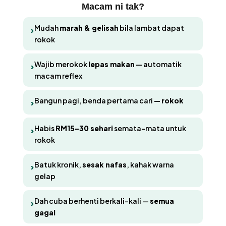
Macam ni tak?
Mudah
marah & gelisah
bila lambat dapat
›
rokok
Wajib merokok
lepas makan
— automatik
›
macam reflex
Bangun pagi, benda pertama cari —
rokok
›
Habis
RM15–30 sehari
semata-mata untuk
›
rokok
Batuk kronik,
sesak nafas
, kahak warna
›
gelap
Dah cuba berhenti berkali-kali —
semua
›
gagal