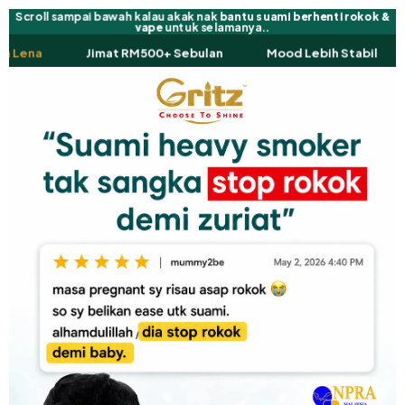
Scroll sampai bawah kalau akak nak
bantu suami berhenti rokok &
vape
untuk selamanya..
n
Mood Lebih Stabil
Nafas Lebih Lapang
100% 