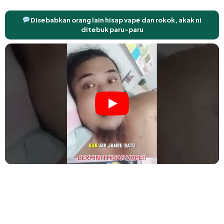
Disebabkan orang lain hisap vape dan rokok, akak ni
ditebuk paru-paru