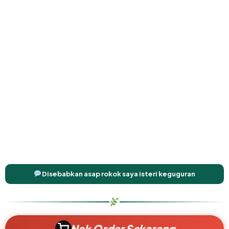
Disebabkan asap rokok saya isteri keguguran
Nak Order Sekarang